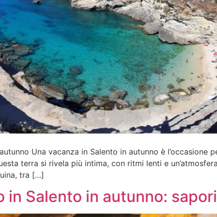
 autunno Una vacanza in Salento in autunno è l’occasione per
uesta terra si rivela più intima, con ritmi lenti e un’atmosfe
uina, tra […]
 in Salento in autunno: sapori