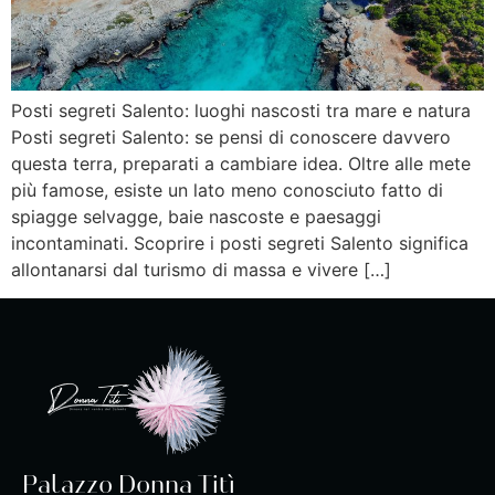
Posti segreti Salento: luoghi nascosti tra mare e natura
Posti segreti Salento: se pensi di conoscere davvero
questa terra, preparati a cambiare idea. Oltre alle mete
più famose, esiste un lato meno conosciuto fatto di
spiagge selvagge, baie nascoste e paesaggi
incontaminati. Scoprire i posti segreti Salento significa
allontanarsi dal turismo di massa e vivere […]
Palazzo Donna Titì